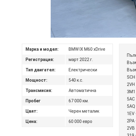
Марка и модел:
BMW IX M60 xDrive
Пълн
Регистрация:
март 2022 г.
Въз
Тип двигател:
Електрически
Въз
SCH
Мощност:
540 к.с.
2VH 
Трансмисия:
Автоматична
3M1 
5AC 
Пробег
67 000 км.
5AQ 
Цвят:
Черен металик
1EV 
2PA 
Цена:
60 000 евро
2VB 
319