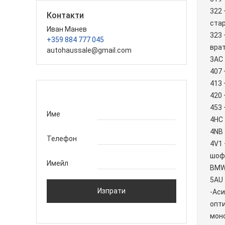
322 
Контакти
стар
Иван Манев
323 
+359 884 777 045
вра
autohaussale@gmail.com
3AC 
407 
413 
420
453 
Име
4HC 
4NB 
Телефон
4V1 
шоф
Имейл
BMW
5AU 
-Аси
опт
моно