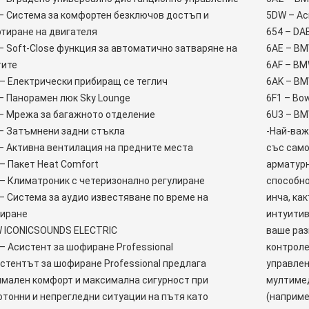
– Система за комфортен безключов достъп и
5DW – Ас
тиране на двигателя
654 – DA
– Soft-Close функция за автоматично затваряне на
6AE – BM
тите
6AF – BM
– Електрически прибиращ се теглич
6AK – BM
– Панорамен люк Sky Lounge
6F1 – Bow
– Мрежа за багажното отделение
6U3 – BMW
 – Затъмнени задни стъкла
-Най-важ
– Активна вентилация на предните места
със само
– Пакет Heat Comfort
арматурн
– Климатроник с четеризонално регулиране
способно
– Система за аудио известяване по време на
инча, ка
иране
интуитив
 ICONICSOUNDS ELECTRIC
ваше раз
– Асистент за шофиране Professional
контроле
стентът за шофиране Professional предлага
управлен
имален комфорт и максимална сигурност при
мултимед
тонни и непрегледни ситуации на пътя като
(наприме