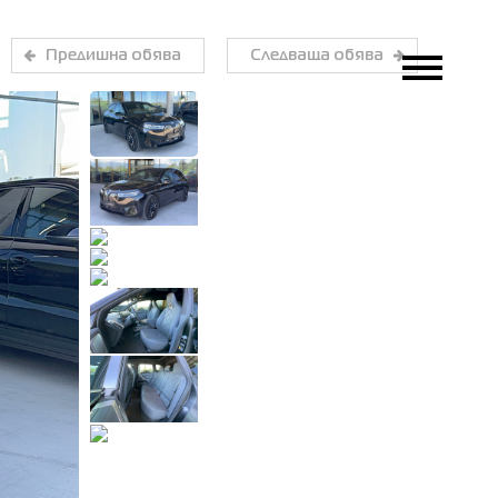
Предишна обява
Следваща обява