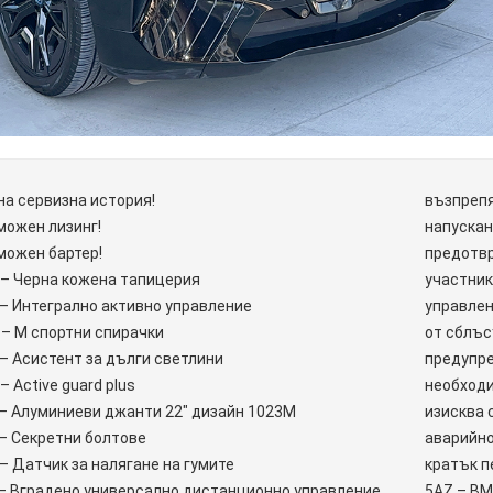
а сервизна история!
възпрепя
можен лизинг!
напускан
можен бартер!
предотвр
 – Черна кожена тапицерия
участник
– Интегрално активно управление
управлен
– М спортни спирачки
от сблъс
– Асистент за дълги светлини
предупре
– Active guard plus
необходи
– Алуминиеви джанти 22″ дизайн 1023М
изисква 
– Секретни болтове
аварийно
– Датчик за налягане на гумите
кратък п
 – Вградено универсално дистанционно управление
5AZ – BM