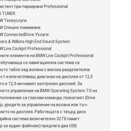
истент при паркиране Professional
B TUNER
W Телеуслуги
W Спешно повикване
W ConnectedDrive Услуги
ers & Wilkins High End Sound System
 Live Cockpit Professional
ните елементи на BMW Live Cockpit Professional
обучаваща се навигационна система са
ото табло зад волана с висока разделителна
ст и впечатляващ диагонал на дисплея от 12,3
кто и 12,3-инчовият контролен дисплей. За
ното управление на BMW Operating System 7.0 на
положение са гласови команди, познатият iDrive
р, уредите за управление на волана или тъч-
ието на дисплея. Работещата с твърд диск
ийна система включително 32 Гб памет
р за аудио-файлове) предлага два USB