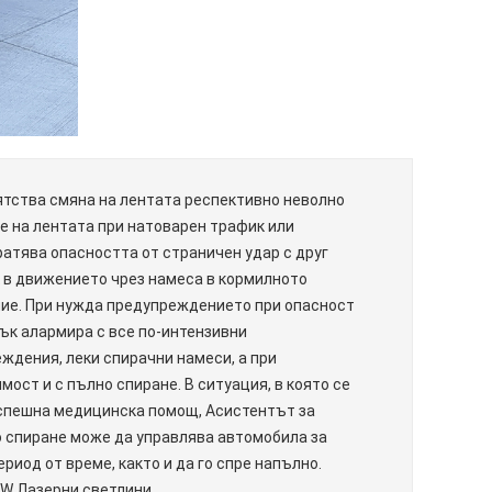
тства смяна на лентата респективно неволно
е на лентата при натоварен трафик или
атява опасността от страничен удар с друг
 в движението чрез намеса в кормилното
ие. При нужда предупреждението при опасност
ък алармира с все по-интензивни
ждения, леки спирачни намеси, а при
мост и с пълно спиране. В ситуация, в която се
спешна медицинска помощ, Асистентът за
 спиране може да управлява автомобила за
ериод от време, както и да го спре напълно.
W Лазерни светлини