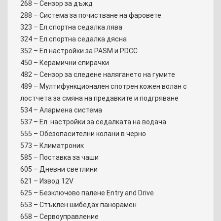
268 – Сензор за дъжд
288 – Система за почистване на фаровете
323 – Ел.спортна седалка лява
324 – Ел.спортна седалка дясна
352 – Ел.настройки за PASM и PDCC
450 – Керамични спирачки
482 – Сензор за следене налягането на гумите
489 – Мултифункционален спотрен кожен волан с
лостчета за смяна на предавките и подгряване
534 – Алармена система
537 – Ел. настройки за седалката на водача
555 – Обезопасителни колани в черно
573 – Климатрoник
585 – Поставка за чаши
605 – Дневни светлини
621 – Извод 12V
625 – Безключово палене Entry and Drive
653 – Стъклен шибедах панорамен
658 – Сервоуправление