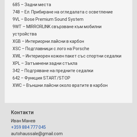
685 – Задни места
748 – Eл. Прибиране на огледалата с осветление
9VL – Bose Premium Sound System
9WT – MIRRORLINK свързване към мобилни
устройства
XGB – Интериорни лайсни в карбон
XSC – Подглавници с лого на Porsche
XWL – Интериорен кожен пакет със спортни седалки
XPL – Затъмнени задни стъкла
342 – Подгряване на предните седалки
642 – Функция START/STOP
XWC – Външни лайсни около вратите в карбон
Контакти
Иван Манев
+359 884 777 045
autohaussale@gmail.com