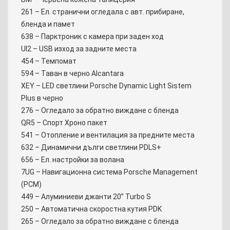
261 – Ел. странични огледала с авт. прибиране,
бленда и памет
638 – Парктроник с камера при заден ход
UI2 – USB изход за задните места
454 – Темпомат
594 – Таван в черно Alcantara
XEY – LED светлини Porsche Dynamic Light Sistem
Plus в черно
276 – Огледало за обратно виждане с бленда
QR5 – Спорт Хроно пакет
541 – Отопление и вентилация за предните места
632 – Динамични дълги светлини PDLS+
656 – Ел. настройки за волана
7UG – Навигационна система Porsche Management
(PCM)
449 – Алуминиеви джанти 20’’ Turbo S
250 – Автоматична скоростна кутия PDK
265 – Огледало за обратно виждане с бленда