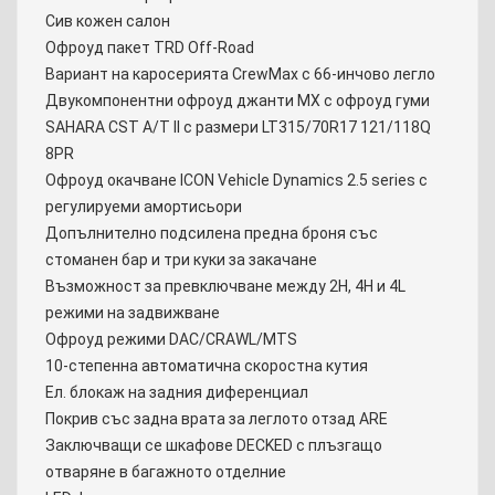
Сив кожен салон
Офроуд пакет TRD Off-Road
Вариант на каросерията CrewMax с 66-инчово легло
Двукомпонентни офроуд джанти MX с офроуд гуми
SAHARA CST A/T II с размери LT315/70R17 121/118Q
8PR
Oфроуд окачване ICON Vehicle Dynamics 2.5 series с
регулируеми амортисьори
Допълнително подсилена предна броня със
стоманен бар и три куки за закачане
Възможност за превключване между 2H, 4H и 4L
режими на задвижване
Офроуд режими DAC/CRAWL/MTS
10-степенна автоматична скоростна кутия
Ел. блокаж на задния диференциал
Покрив със задна врата за леглото отзад ARE
Заключващи се шкафове DECKED с плъзгащо
отваряне в багажното отделние