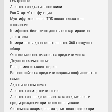
LED фарове
Асистент за дългите светлини
Еко Старт/Стоп функция
Мултифункционален TRD волан в кожа с ел.
отопление
Комфортен безключов достъп и стартиране на
двигателя
Камери за създаване на цялостен 360-градусов
обзор
Отопление и вентилация на предните места
Двузонов климатроник
Панорамен стъклен покрив
Ел. настройки на предните седалки, шофьорската с
памет
Адаптивен темпомат
Асистент за мъртвите точки
Асистент за следене на лентата за движение и
предупреждение при неволно напускане
Система за алармиране за кръстосан трафик при