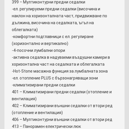
399 – Мултиконтурни предни седалки
-ел. регулируеми предни седалки (височина и
наклон на хоризонталната част, придвижване по
дължина, височина на седалката, ъгъл на
облегалката)
-комфортни подглавници с ел. регулиране
(хоризонтално и вертикално)
-4-посочни лумбални опори
-активна седалка в надуваеми въздушни камери в
хоризонтална част на седалката и облегалката
-Hot-Stone масажна функция за лумбалната зона
-ел. отопление PLUS с бързонагряващи зони
-климатизирани предни седалки
401 – Климатизирани предни седалки (отопление и
вентилация)
402 – Климатизирани външни седалки от втори ред
(отопление и вентилация)
406 – Мултиконтурни външни седалки от втори ред
413 – Панорамен електрически люк