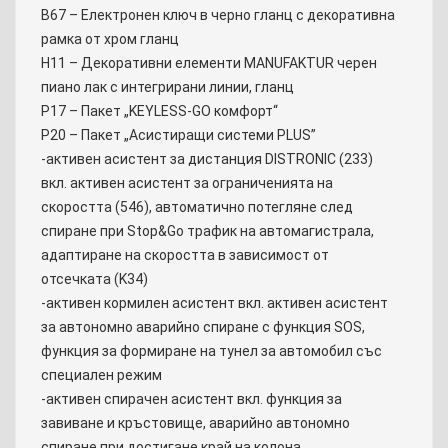
B67 – Електронен ключ в черно гланц с декоративна
рамка от хром гланц
H11 – Декоративни елементи MANUFAKTUR черен
пиано лак с интегрирани линии, гланц
P17 – Пакет „KEYLESS-GO комфорт“
P20 – Пакет „Асистиращи системи PLUS”
-активен асистент за дистанция DISTRONIC (233)
вкл. активен асистент за ограниченията на
скоростта (546), автоматично потегляне след
спиране при Stop&Go трафик на автомагистрала,
адаптиране на скоростта в зависимост от
отсечката (K34)
-активен кормилен асистент вкл. активен асистент
за автономно аварийно спиране с функция SOS,
функция за формиране на тунел за автомобил със
специален режим
-активен спирачен асистент вкл. функция за
завиване и кръстовище, аварийно автономно
спиране при достигане край на колона