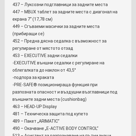
437 – Луксозни подглавници за задните места
447 – MBUX таблет за задните места с диагонал на
екрана 7‘‘ (17,78 см)
449 – Сгъваеми масички за задните места
(прибиращи се)
452 – Предна дясна седалка с възможност за
регулиране от мястото отзад
453 – EXECUTIVE задни седалки
-EXECUTIVE външни седалки с регулиране на
облегалката до наклон от 43,5°
-подпора за краката
-PRE-SAFE® позиционираща функция при
разпозната опасност и въздушни възглавници под
външните задни места (cushionbag)
463 – HEAD-UP Display
481 – Техническа защита под купето
489 – Пакет „ARIMATIC”
490 – Окачване „E-ACTIVE BODY CONTROL“
513 – Асистент за разпознаване на пътни знаци