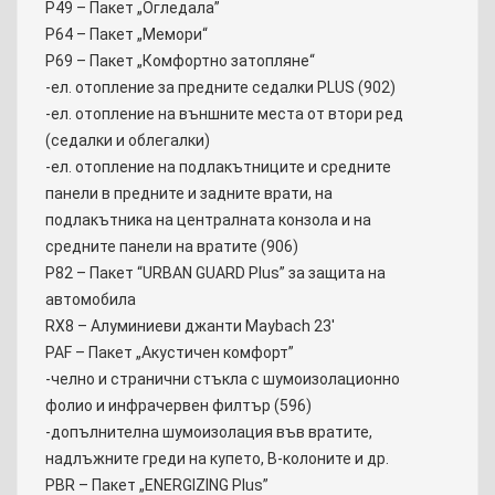
P49 – Пакет „Огледала”
P64 – Пакет „Мемори“
P69 – Пакет „Комфортно затопляне“
-ел. отопление за предните седалки PLUS (902)
-ел. отопление на външните места от втори ред
(седалки и облегалки)
-ел. отопление на подлакътниците и средните
панели в предните и задните врати, на
подлакътника на централната конзола и на
средните панели на вратите (906)
P82 – Пакет “URBAN GUARD Plus” за защита на
автомобила
RX8 – Алуминиеви джанти Maybach 23′
PAF – Пакет „Акустичен комфорт”
-челно и странични стъкла с шумоизолационно
фолио и инфрачервен филтър (596)
-допълнителна шумоизолация във вратите,
надлъжните греди на купето, B-колоните и др.
PBR – Пакет „ENERGIZING Plus”