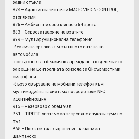
задни стъкла
874 – Адаптивни чистачки MAGIC VISION CONTROL,
отопляеми
876 – Амбиентно осветление с 64 цвята
883 – Сервозатваряне на вратите
899 – Мултифункционална телефония
-безжична връзка към външната антена на
автомобила
-повърхност за безжично зареждане в отделението
за вещи на централната конзола за Qi-съвместими
смартфони
-бързо свързване на мобилни телефон към
мултимедийната система посредством NFC
идентификация
915 – Резервоар с обем 90 л.
B51 – TIREFIT система за поправяне спукани гуми на
път
B65 – Поставка за съхранение на чаши за
шампанско