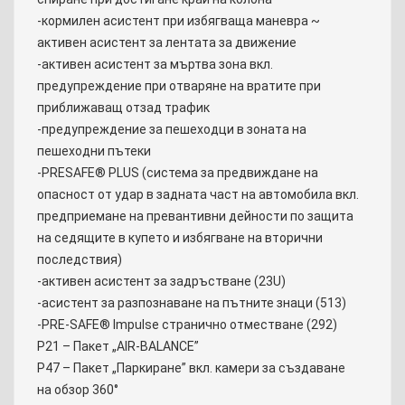
-кормилен асистент при избягваща маневра ~
активен асистент за лентата за движение
-активен асистент за мъртва зона вкл.
предупреждение при отваряне на вратите при
приближаващ отзад трафик
-предупреждение за пешеходци в зоната на
пешеходни пътеки
-PRESAFE® PLUS (система за предвиждане на
опасност от удар в задната част на автомобила вкл.
предприемане на превантивни дейности по защита
на седящите в купето и избягване на вторични
последствия)
-активен асистент за задръстване (23U)
-асистент за разпознаване на пътните знаци (513)
-PRE-SAFE® Impulse странично отместване (292)
P21 – Пакет „AIR-BALANCE”
P47 – Пакет „Паркиране” вкл. камери за създаване
на обзор 360°