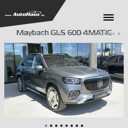
Maybach GLS 600 4MATIC
Предишна обява
Следваща обява