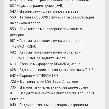
537 – Цифров радио-тунер (DAB)
543 – Двойни сенници за предните места
550 – Теглич вкл. ESP® с функция за стабилизация
на прикачен товар
553 – Асистент за маневриране при скачено
ремарке
581 – Автоматична климатична инсталация
THERMOTRONIC
582 – Автоматична климатична инсталация
THERMOTRONIC за задните места
61U – Таван в микрофазер DINAMICA, черно
628 – Адаптивен асистент за дълги светлини PLUS
642 – Фарове MULTIBEAM LED
72B – Допълнителни USB Type-C портове
735 – Декоративни елементи с разширен обхват
811 – Озвучителна система Burmester® High-End 3D-
Surround
840 – Подсилено затъмнени задно и странични