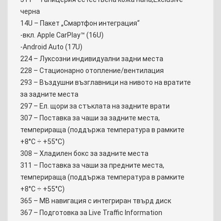
черна
14U – Пакет „Смартфон интеграция“
-вкл. Apple CarPlay™ (16U)
-Android Auto (17U)
224 – Луксозни индивидуални задни места
228 – Стационарно отопление/вентилация
293 – Въздушни възглавници на нивото на вратите
за задните места
297 – Ел. щори за стъклата на задните врати
307 – Поставка за чаши за задните места,
темперираща (поддържа температура в рамките
+8°C ÷ +55°C)
308 – Хладилен бокс за задните места
311 – Поставка за чаши за предните места,
темперираща (поддържа температура в рамките
+8°C ÷ +55°C)
365 – MB навигация с интегриран твърд диск
367 – Подготовка за Live Traffic Information