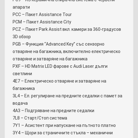
апарати
PCC – Пакет Assistance Tour
PCM – Пакет Assistance City
PCZ – Пакет Park Assist вкл. камери за 360-градусов
3D обзор
PGB – Функция “Advanced Key” със сензорно
отваряне на багажника, включително електрическо
отваряне и затваряне на багажника
PXF – HD Matrix LED фарове с Audi Laser дълги
светлини
4E7 – Електрическо отваряне и затваряне на
багажника
3L4 – Ел. регулиране на предните седалки с памет за
водача
4A3 – Подгряване на предните седалки
7L8 – Старт/Стоп система
7Y1 – Асистент при напускане на пътното платно
3Y4 – Щори за страничните стъкла – механични