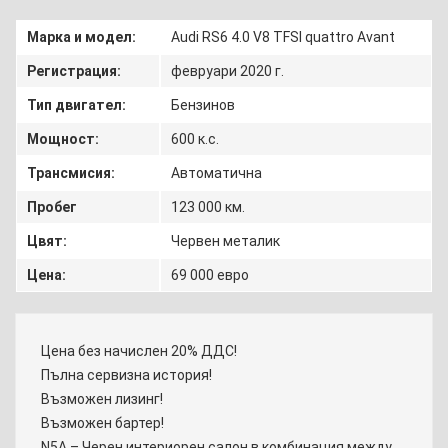
Марка и модел:
Audi RS6 4.0 V8 TFSI quattro Avant
Регистрация:
февруари 2020 г.
Тип двигател:
Бензинов
Мощност:
600 к.с.
Трансмисия:
Автоматична
Пробег
123 000 км.
Цвят:
Червен металик
Цена:
69 000 евро
Цена без начислен 20% ДДС!
Пълна сервизна история!
Възможен лизинг!
Възможен бартер!
N5A – Черен интериорен салон в комбинация между