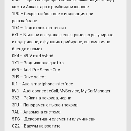
кожа и Алкантара с ромбоидни шевове
1PR – Секретни болтове с индикация при
разхлабване
1D4 – Подготовка за теглич
6XL – Външни огледала с електрическо регулиране
и подгряване, с функция прибиране, автоматична
бленда и памет
0K4 – 48-V mild hybrid
1X1 – Задвижване quattro
6K8 – Audi Pre Sense City
2H9 – Drive select
IU1 – Audi smartphone interface
IW3 – Audi connect eCall, MyService, My CarManager
3S2 – Рейки на покрива, черни
3FU – Панорамен стъклен покрив
7AL – Алармена система
5TG – Декоративни елементи алуминиеви
GZ2 – Вакуум на вратите