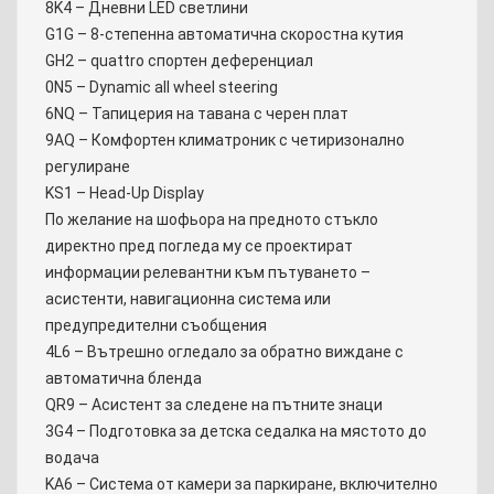
8K4 – Дневни LED светлини
G1G – 8-степенна автоматична скоростна кутия
GH2 – quattro спортен деференциал
0N5 – Dynamic all wheel steering
6NQ – Тапицерия на тавана с черен плат
9AQ – Комфортен климатроник с четиризонално
регулиране
KS1 – Head-Up Display
По желание на шофьора на предното стъкло
директно пред погледа му се проектират
информации релевантни към пътуването –
асистенти, навигационна система или
предупредителни съобщения
4L6 – Вътрешно огледало за обратно виждане с
автоматична бленда
QR9 – Асистент за следене на пътните знаци
3G4 – Подготовка за детска седалка на мястото до
водача
KA6 – Система от камери за паркиране, включително