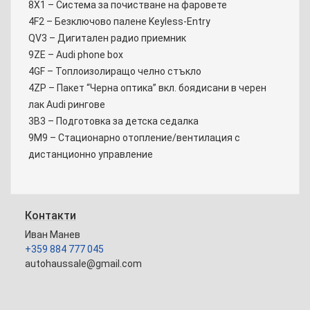
8X1 – Система за почистване на фаровете
4F2 – Безключово палене Keyless-Entry
QV3 – Дигитален радио приемник
9ZE – Audi phone box
4GF – Топлоизолиращо челно стъкло
4ZP – Пакет “Черна оптика” вкл. боядисани в черен
лак Audi рингове
3B3 – Подготовка за детска седалка
9M9 – Стационарно отопление/вентилация с
дистанционно управление
Контакти
Иван Манев
+359 884 777 045
autohaussale@gmail.com