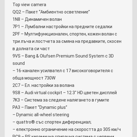
Top view camera
QQ2 – Пакет “Aмбиентно осветление”
1N8 – Динамичен волан
7P1 – Лумбални настройки на предните седалки
2PF – Мултифункционален, спортен, кожен волан с
три лъча и лостчета за смяна на предавките, скосен
в долната си част
9VS – Bang & Olufsen Premium Sound System с 3D
sound
– 16-канален усилвател с 17 високоговорителя с
обща мощност 730W
2C7 – Ел. настройки за волана
9S8 – Audi virtual cockpit – 12.3″ HD цветен дисплей
7K3 – Система за следене налягането в гумите
PA3 – Пакет “Dynamic plus”
– Dynamic all-wheel steering
– quattro® със спортен диференциал;
– електронно ограничение на скоростта до 305 км/ч
PC9 – RS керамична спирачна система с червени